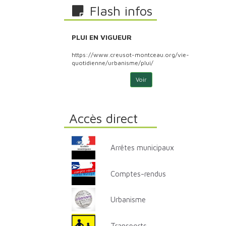
Flash infos
PLUI EN VIGUEUR
PLU
ontceau.org/vie-
https://www.creusot-montceau.org/vie-
http
plui/
quotidienne/urbanisme/plui/
quoti
Voir
Accès direct
Arrêtes municipaux
Comptes-rendus
Urbanisme
Transports