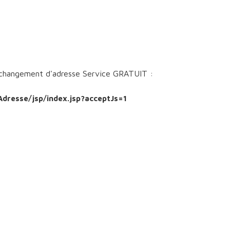
PLUI EN VIGUEUR
https://www.creusot-m
quotidienne/urbanisme/
re changement d'adresse Service GRATUIT :
resse/jsp/index.jsp?acceptJs=1