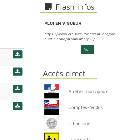
Flash infos
PLUI EN VIGUEUR
PLU
ontceau.org/vie-
https://www.creusot-montceau.org/vie-
http
plui/
quotidienne/urbanisme/plui/
quoti
Voir
Accès direct
Arrêtes municipaux
Comptes-rendus
Urbanisme
Transports