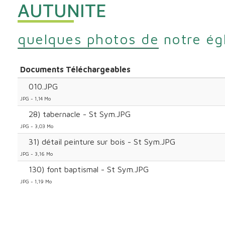
AUTUNITE
quelques photos de notre ég
Documents Téléchargeables
010.JPG
JPG - 1,14 Mo
28) tabernacle - St Sym.JPG
JPG - 3,03 Mo
31) détail peinture sur bois - St Sym.JPG
JPG - 3,16 Mo
130) font baptismal - St Sym.JPG
JPG - 1,19 Mo