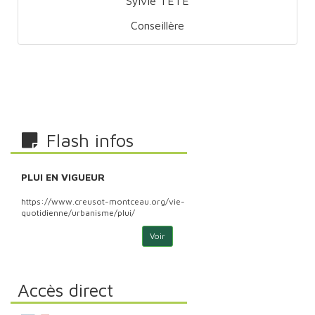
Sylvie TETE
Conseillère
Flash infos
PLUI EN VIGUEUR
PLU
https://www.creusot-montceau.org/vie-
http
quotidienne/urbanisme/plui/
quoti
Voir
Accès direct