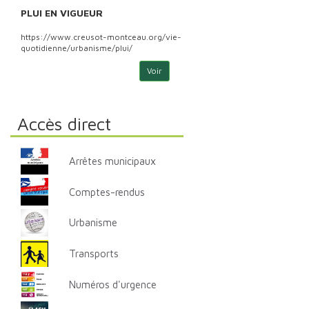
PLUI EN VIGUEUR
PLU
https://www.creusot-montceau.org/vie-
http
quotidienne/urbanisme/plui/
quoti
Voir
Accès direct
Arrêtes municipaux
Comptes-rendus
Urbanisme
Transports
Numéros d'urgence