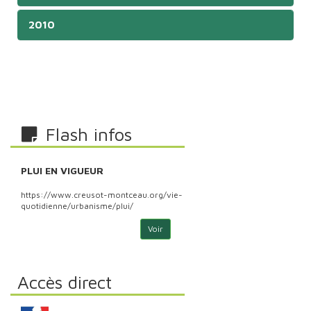
2010
Flash infos
PLUI EN VIGUEUR
PLU
https://www.creusot-montceau.org/vie-
http
quotidienne/urbanisme/plui/
quoti
Voir
Accès direct