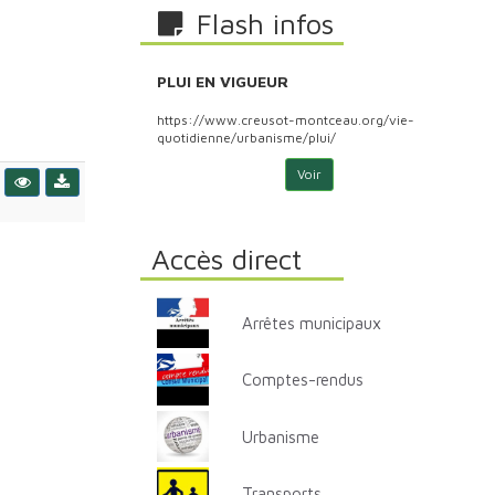
Flash infos
PLUI EN VIGUEUR
PLU
ontceau.org/vie-
https://www.creusot-montceau.org/vie-
http
plui/
quotidienne/urbanisme/plui/
quoti
Voir
Accès direct
Arrêtes municipaux
Comptes-rendus
Urbanisme
Transports