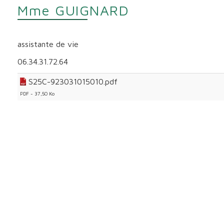
Mme GUIGNARD
assistante de vie
06.34.31.72.64
S25C-923031015010.pdf
PDF - 37,50 Ko